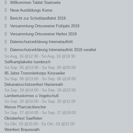
Willkommen Tablet Startseite
Neue Ausbildungs Kurse
Bericht zur Schottlandfahrt 2019
Versammlung Ortsvereine Frühjahr 2019
Versammlung Ortsvereine Herbst 2019
Datenschutzerklärung Internetauftritt
Datenschutzerklärung Internetauftritt 2018 veraltet
So Aug. 16 @12:30
-
So Aug. 16 @19:30
Selfkantplakette Isenbruch
Sa Sep. 05 @13:00
-
Sa Sep. 05 @20:00
95 Jahre Trommlerkorps Kinzweiler
So Sep. 06 @13:00
-
So Sep. 06 @18:00
Dekanatsschützenfest Hastenrath
Sa Sep. 19 @14:00
-
Sa Sep. 19 @22:00
Lambertuskirmes u Vogelschuß
So Sep. 20 @10:00
-
So Sep. 20 @11:00
Messe Pfarrcäcilienchor
So Sep. 27 @14:00
-
So Sep. 27 @18:00
Oktoberfest Saeffelen
Sa Okt. 03 @15:00
-
Sa Okt. 03 @21:00
Weinfest Braunsrath