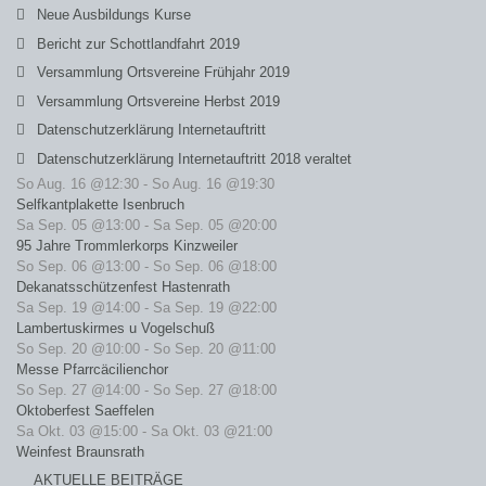
Neue Ausbildungs Kurse
Bericht zur Schottlandfahrt 2019
Versammlung Ortsvereine Frühjahr 2019
Versammlung Ortsvereine Herbst 2019
Datenschutzerklärung Internetauftritt
Datenschutzerklärung Internetauftritt 2018 veraltet
So Aug. 16 @12:30
-
So Aug. 16 @19:30
Selfkantplakette Isenbruch
Sa Sep. 05 @13:00
-
Sa Sep. 05 @20:00
95 Jahre Trommlerkorps Kinzweiler
So Sep. 06 @13:00
-
So Sep. 06 @18:00
Dekanatsschützenfest Hastenrath
Sa Sep. 19 @14:00
-
Sa Sep. 19 @22:00
Lambertuskirmes u Vogelschuß
So Sep. 20 @10:00
-
So Sep. 20 @11:00
Messe Pfarrcäcilienchor
So Sep. 27 @14:00
-
So Sep. 27 @18:00
Oktoberfest Saeffelen
Sa Okt. 03 @15:00
-
Sa Okt. 03 @21:00
Weinfest Braunsrath
AKTUELLE BEITRÄGE