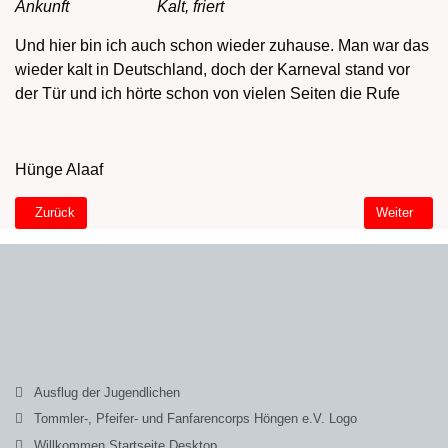
Ankunft Kalt, friert
Und hier bin ich auch schon wieder zuhause. Man war das
wieder kalt in Deutschland, doch der Karneval stand vor
der Tür und ich hörte schon von vielen Seiten die Rufe
Hünge Alaaf
Vorheriger Beitrag: Schützenverein
Nächster Bei
Zurück
Weiter
Ausflug der Jugendlichen
Tommler-, Pfeifer- und Fanfarencorps Höngen e.V. Logo
Willkommen Startseite Desktop