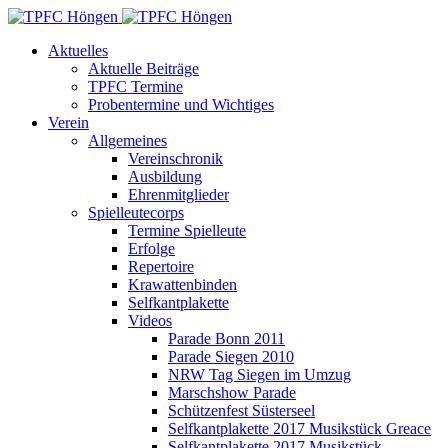
Aktuelles
Aktuelle Beiträge
TPFC Termine
Probentermine und Wichtiges
Verein
Allgemeines
Vereinschronik
Ausbildung
Ehrenmitglieder
Spielleutecorps
Termine Spielleute
Erfolge
Repertoire
Krawattenbinden
Selfkantplakette
Videos
Parade Bonn 2011
Parade Siegen 2010
NRW Tag Siegen im Umzug
Marschshow Parade
Schützenfest Süsterseel
Selfkantplakette 2017 Musikstück Greace
Selfkantplakette 2017 Musikstück