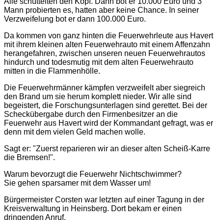
Alle schüttelten den Kopf. Dann bot er 10.000 Euro und 3
Mann probierten es, hatten aber keine Chance. In seiner
Verzweifelung bot er dann 100.000 Euro.
Da kommen von ganz hinten die Feuerwehrleute aus Havert
mit ihrem kleinen alten Feuerwehrauto mit einem Affenzahn
herangefahren, zwischen unseren neuen Feuerwehrautos
hindurch und todesmutig mit dem alten Feuerwehrauto
mitten in die Flammenhölle.
Die Feuerwehrmänner kämpfen verzweifelt aber siegreich
den Brand um sie herum komplett nieder. Wir alle sind
begeistert, die Forschungsunterlagen sind gerettet. Bei der
Scheckübergabe durch den Firmenbesitzer an die
Feuerwehr aus Havert wird der Kommandant gefragt, was er
denn mit dem vielen Geld machen wolle.
Sagt er: "Zuerst reparieren wir an dieser alten Scheiß-Karre
die Bremsen!".
Warum bevorzugt die Feuerwehr Nichtschwimmer?
Sie gehen sparsamer mit dem Wasser um!
Bürgermeister Corsten war letzten auf einer Tagung in der
Kreisverwaltung in Heinsberg. Dort bekam er einen
dringenden Anruf.