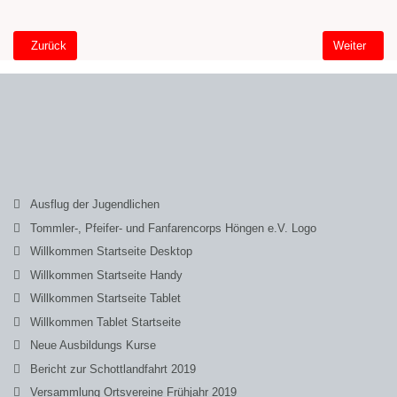
Vorheriger Beitrag: Red Kidz on Tour 2018
Nächster Be
Zurück
Weiter
Ausflug der Jugendlichen
Tommler-, Pfeifer- und Fanfarencorps Höngen e.V. Logo
Willkommen Startseite Desktop
Willkommen Startseite Handy
Willkommen Startseite Tablet
Willkommen Tablet Startseite
Neue Ausbildungs Kurse
Bericht zur Schottlandfahrt 2019
Versammlung Ortsvereine Frühjahr 2019