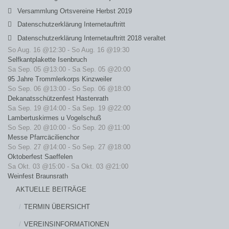
Versammlung Ortsvereine Herbst 2019
Datenschutzerklärung Internetauftritt
Datenschutzerklärung Internetauftritt 2018 veraltet
So Aug. 16 @12:30
-
So Aug. 16 @19:30
Selfkantplakette Isenbruch
Sa Sep. 05 @13:00
-
Sa Sep. 05 @20:00
95 Jahre Trommlerkorps Kinzweiler
So Sep. 06 @13:00
-
So Sep. 06 @18:00
Dekanatsschützenfest Hastenrath
Sa Sep. 19 @14:00
-
Sa Sep. 19 @22:00
Lambertuskirmes u Vogelschuß
So Sep. 20 @10:00
-
So Sep. 20 @11:00
Messe Pfarrcäcilienchor
So Sep. 27 @14:00
-
So Sep. 27 @18:00
Oktoberfest Saeffelen
Sa Okt. 03 @15:00
-
Sa Okt. 03 @21:00
Weinfest Braunsrath
AKTUELLE BEITRÄGE
TERMIN ÜBERSICHT
VEREINSINFORMATIONEN