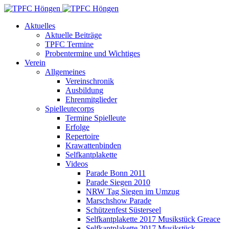
Aktuelles
Aktuelle Beiträge
TPFC Termine
Probentermine und Wichtiges
Verein
Allgemeines
Vereinschronik
Ausbildung
Ehrenmitglieder
Spielleutecorps
Termine Spielleute
Erfolge
Repertoire
Krawattenbinden
Selfkantplakette
Videos
Parade Bonn 2011
Parade Siegen 2010
NRW Tag Siegen im Umzug
Marschshow Parade
Schützenfest Süsterseel
Selfkantplakette 2017 Musikstück Greace
Selfkantplakette 2017 Musikstück