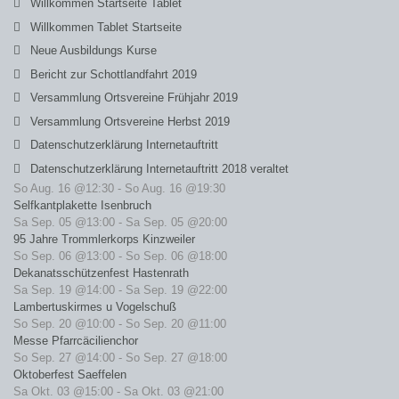
Willkommen Startseite Tablet
Willkommen Tablet Startseite
Neue Ausbildungs Kurse
Bericht zur Schottlandfahrt 2019
Versammlung Ortsvereine Frühjahr 2019
Versammlung Ortsvereine Herbst 2019
Datenschutzerklärung Internetauftritt
Datenschutzerklärung Internetauftritt 2018 veraltet
So Aug. 16 @12:30
-
So Aug. 16 @19:30
Selfkantplakette Isenbruch
Sa Sep. 05 @13:00
-
Sa Sep. 05 @20:00
95 Jahre Trommlerkorps Kinzweiler
So Sep. 06 @13:00
-
So Sep. 06 @18:00
Dekanatsschützenfest Hastenrath
Sa Sep. 19 @14:00
-
Sa Sep. 19 @22:00
Lambertuskirmes u Vogelschuß
So Sep. 20 @10:00
-
So Sep. 20 @11:00
Messe Pfarrcäcilienchor
So Sep. 27 @14:00
-
So Sep. 27 @18:00
Oktoberfest Saeffelen
Sa Okt. 03 @15:00
-
Sa Okt. 03 @21:00