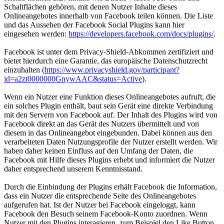
Schaltflächen gehören, mit denen Nutzer Inhalte dieses
Onlineangebotes innerhalb von Facebook teilen können. Die Liste
und das Aussehen der Facebook Social Plugins kann hier
eingesehen werden:
https://developers.facebook.com/docs/plugins/
.
Facebook ist unter dem Privacy-Shield-Abkommen zertifiziert und
bietet hierdurch eine Garantie, das europäische Datenschutzrecht
einzuhalten (
https://www.privacyshield.gov/participant?
id=a2zt0000000GnywAAC&status=Active
).
Wenn ein Nutzer eine Funktion dieses Onlineangebotes aufruft, die
ein solches Plugin enthält, baut sein Gerät eine direkte Verbindung
mit den Servern von Facebook auf. Der Inhalt des Plugins wird von
Facebook direkt an das Gerät des Nutzers übermittelt und von
diesem in das Onlineangebot eingebunden. Dabei können aus den
verarbeiteten Daten Nutzungsprofile der Nutzer erstellt werden. Wir
haben daher keinen Einfluss auf den Umfang der Daten, die
Facebook mit Hilfe dieses Plugins erhebt und informiert die Nutzer
daher entsprechend unserem Kenntnisstand.
Durch die Einbindung der Plugins erhält Facebook die Information,
dass ein Nutzer die entsprechende Seite des Onlineangebotes
aufgerufen hat. Ist der Nutzer bei Facebook eingeloggt, kann
Facebook den Besuch seinem Facebook-Konto zuordnen. Wenn
Nutzer mit den Plugins interagieren, zum Beispiel den Like Button