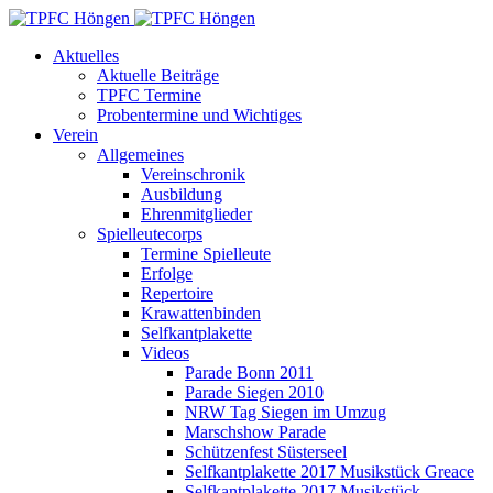
Aktuelles
Aktuelle Beiträge
TPFC Termine
Probentermine und Wichtiges
Verein
Allgemeines
Vereinschronik
Ausbildung
Ehrenmitglieder
Spielleutecorps
Termine Spielleute
Erfolge
Repertoire
Krawattenbinden
Selfkantplakette
Videos
Parade Bonn 2011
Parade Siegen 2010
NRW Tag Siegen im Umzug
Marschshow Parade
Schützenfest Süsterseel
Selfkantplakette 2017 Musikstück Greace
Selfkantplakette 2017 Musikstück