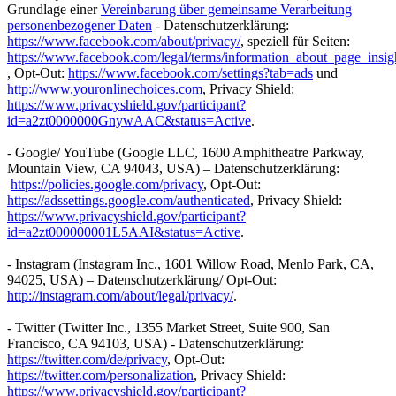
Grundlage einer
Vereinbarung über gemeinsame Verarbeitung
personenbezogener Daten
- Datenschutzerklärung:
https://www.facebook.com/about/privacy/
, speziell für Seiten:
https://www.facebook.com/legal/terms/information_about_page_insig
, Opt-Out:
https://www.facebook.com/settings?tab=ads
und
http://www.youronlinechoices.com
, Privacy Shield:
https://www.privacyshield.gov/participant?
id=a2zt0000000GnywAAC&status=Active
.
- Google/ YouTube (Google LLC, 1600 Amphitheatre Parkway,
Mountain View, CA 94043, USA) – Datenschutzerklärung:
https://policies.google.com/privacy
, Opt-Out:
https://adssettings.google.com/authenticated
, Privacy Shield:
https://www.privacyshield.gov/participant?
id=a2zt000000001L5AAI&status=Active
.
- Instagram (Instagram Inc., 1601 Willow Road, Menlo Park, CA,
94025, USA) – Datenschutzerklärung/ Opt-Out:
http://instagram.com/about/legal/privacy/
.
- Twitter (Twitter Inc., 1355 Market Street, Suite 900, San
Francisco, CA 94103, USA) - Datenschutzerklärung:
https://twitter.com/de/privacy
, Opt-Out:
https://twitter.com/personalization
, Privacy Shield:
https://www.privacyshield.gov/participant?