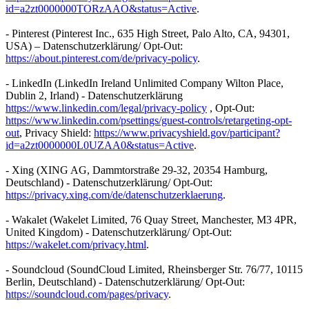
id=a2zt0000000TORzAAO&status=Active
.
- Pinterest (Pinterest Inc., 635 High Street, Palo Alto, CA, 94301,
USA) – Datenschutzerklärung/ Opt-Out:
https://about.pinterest.com/de/privacy-policy
.
- LinkedIn (LinkedIn Ireland Unlimited Company Wilton Place,
Dublin 2, Irland) - Datenschutzerklärung
https://www.linkedin.com/legal/privacy-policy
, Opt-Out:
https://www.linkedin.com/psettings/guest-controls/retargeting-opt-
out
, Privacy Shield:
https://www.privacyshield.gov/participant?
id=a2zt0000000L0UZAA0&status=Active
.
- Xing (XING AG, Dammtorstraße 29-32, 20354 Hamburg,
Deutschland) - Datenschutzerklärung/ Opt-Out:
https://privacy.xing.com/de/datenschutzerklaerung
.
- Wakalet (Wakelet Limited, 76 Quay Street, Manchester, M3 4PR,
United Kingdom) - Datenschutzerklärung/ Opt-Out:
https://wakelet.com/privacy.html
.
- Soundcloud (SoundCloud Limited, Rheinsberger Str. 76/77, 10115
Berlin, Deutschland) - Datenschutzerklärung/ Opt-Out:
https://soundcloud.com/pages/privacy
.