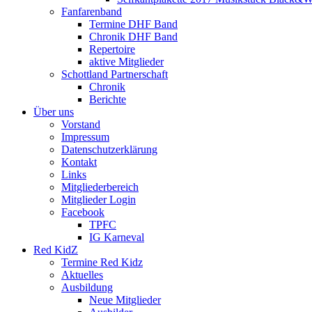
Fanfarenband
Termine DHF Band
Chronik DHF Band
Repertoire
aktive Mitglieder
Schottland Partnerschaft
Chronik
Berichte
Über uns
Vorstand
Impressum
Datenschutzerklärung
Kontakt
Links
Mitgliederbereich
Mitglieder Login
Facebook
TPFC
IG Karneval
Red KidZ
Termine Red Kidz
Aktuelles
Ausbildung
Neue Mitglieder