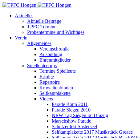
Aktuelles
Aktuelle Beiträge
TPFC Termine
Probentermine und Wichtiges
Verein
Allgemeines
Vereinschronik
Ausbildung
Ehrenmitglieder
Spielleutecorps
Termine Spielleute
Erfolge
Repertoire
Krawattenbinden
Selfkantplakette
Videos
Parade Bonn 2011
Parade Siegen 2010
NRW Tag Siegen im Umzug
Marschshow Parade
Schützenfest Süsterseel
Selfkantplakette 2017 Musikstück Greace
Selfkantplakette 2017 Musikstück Black&W