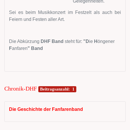
Gelegenheiten.
Sei es beim Musikkonzert im Festzelt als auch bei
Feiern und Festen aller Art.
Die Abkürzung
DHF Band
steht für:
"D
ie
H
öngener
F
anfaren
"
Band
Chronik-DHF
Beitragsanzahl: 1
Die Geschichte der Fanfarenband