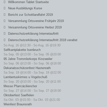
Willkommen Tablet Startseite
Neue Ausbildungs Kurse
Bericht zur Schottlandfahrt 2019
Versammlung Ortsvereine Frühjahr 2019
Versammlung Ortsvereine Herbst 2019
Datenschutzerklärung Internetauftritt
Datenschutzerklärung Internetauftritt 2018 veraltet
So Aug. 16 @12:30
-
So Aug. 16 @19:30
Selfkantplakette Isenbruch
Sa Sep. 05 @13:00
-
Sa Sep. 05 @20:00
95 Jahre Trommlerkorps Kinzweiler
So Sep. 06 @13:00
-
So Sep. 06 @18:00
Dekanatsschützenfest Hastenrath
Sa Sep. 19 @14:00
-
Sa Sep. 19 @22:00
Lambertuskirmes u Vogelschuß
So Sep. 20 @10:00
-
So Sep. 20 @11:00
Messe Pfarrcäcilienchor
So Sep. 27 @14:00
-
So Sep. 27 @18:00
Oktoberfest Saeffelen
Sa Okt. 03 @15:00
-
Sa Okt. 03 @21:00
Weinfest Braunsrath