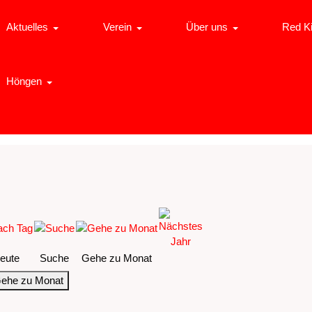
Aktuelles
Verein
Über uns
Red K
Höngen
eute
Suche
Gehe zu Monat
ehe zu Monat