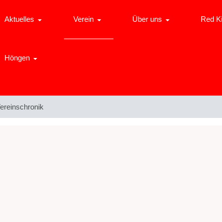
Aktuelles
Verein
Über uns
Red K
Höngen
ereinschronik