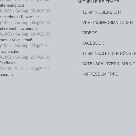
AKTUELLE BEITRÄGE
ette Isenbruch
@13:00
-
Sa Sep. 05 @20:00
TERMIN ÜBERSICHT
mmlerkorps Kinzweiler
VEREINSINFORMATIONEN
@13:00
-
So Sep. 06 @18:00
ützenfest Hastenrath
VIDEOS
@14:00
-
Sa Sep. 19 @22:00
rmes u Vogelschuß
FACEBOOK
@10:00
-
So Sep. 20 @11:00
äcilienchor
TERMINKALENDER HÖNGE
@14:00
-
So Sep. 27 @18:00
Saeffelen
DATENSCHUTZERKLÄRUNG
@15:00
-
Sa Okt. 03 @21:00
IMPRESSUM TPFC
unsrath