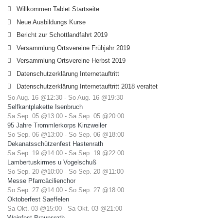
Willkommen Tablet Startseite
Neue Ausbildungs Kurse
Bericht zur Schottlandfahrt 2019
Versammlung Ortsvereine Frühjahr 2019
Versammlung Ortsvereine Herbst 2019
Datenschutzerklärung Internetauftritt
Datenschutzerklärung Internetauftritt 2018 veraltet
So Aug. 16 @12:30
-
So Aug. 16 @19:30
Selfkantplakette Isenbruch
Sa Sep. 05 @13:00
-
Sa Sep. 05 @20:00
95 Jahre Trommlerkorps Kinzweiler
So Sep. 06 @13:00
-
So Sep. 06 @18:00
Dekanatsschützenfest Hastenrath
Sa Sep. 19 @14:00
-
Sa Sep. 19 @22:00
Lambertuskirmes u Vogelschuß
So Sep. 20 @10:00
-
So Sep. 20 @11:00
Messe Pfarrcäcilienchor
So Sep. 27 @14:00
-
So Sep. 27 @18:00
Oktoberfest Saeffelen
Sa Okt. 03 @15:00
-
Sa Okt. 03 @21:00
Weinfest Braunsrath