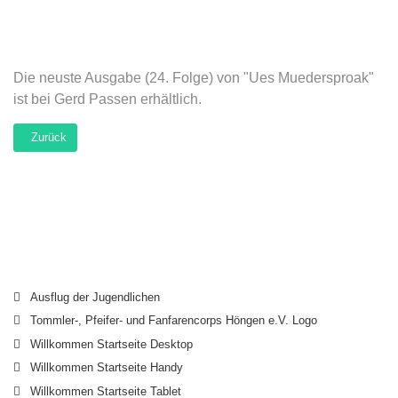
Die neuste Ausgabe (24. Folge) von "Ues Muedersproak"
ist bei Gerd Passen erhältlich.
Vorheriger Beitrag: Chronik 1929 bis heute
Zurück
Ausflug der Jugendlichen
Tommler-, Pfeifer- und Fanfarencorps Höngen e.V. Logo
Willkommen Startseite Desktop
Willkommen Startseite Handy
Willkommen Startseite Tablet