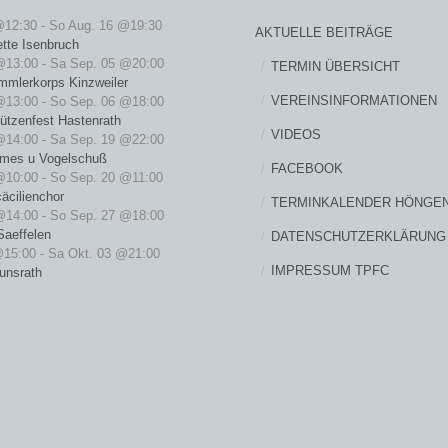
@12:30
-
So Aug. 16 @19:30
AKTUELLE BEITRÄGE
ette Isenbruch
@13:00
-
Sa Sep. 05 @20:00
TERMIN ÜBERSICHT
mmlerkorps Kinzweiler
VEREINSINFORMATIONEN
@13:00
-
So Sep. 06 @18:00
ützenfest Hastenrath
VIDEOS
@14:00
-
Sa Sep. 19 @22:00
rmes u Vogelschuß
FACEBOOK
@10:00
-
So Sep. 20 @11:00
äcilienchor
TERMINKALENDER HÖNGE
@14:00
-
So Sep. 27 @18:00
Saeffelen
DATENSCHUTZERKLÄRUNG
@15:00
-
Sa Okt. 03 @21:00
IMPRESSUM TPFC
unsrath