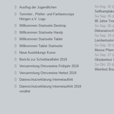
So Aug. 16 
Ausflug der Jugendlichen
Selfkantplak
Tommler-, Pfeifer- und Fanfarencorps
Sa Sep. 05 
Höngen e.V. Logo
95 Jahre Tro
Willkommen Startseite Desktop
So Sep. 06 
Dekanatssch
Willkommen Startseite Handy
Sa Sep. 19 
Willkommen Startseite Tablet
Lambertuski
So Sep. 20 
Willkommen Tablet Startseite
Messe Pfarrc
Neue Ausbildungs Kurse
So Sep. 27 
Bericht zur Schottlandfahrt 2019
Oktoberfest 
Sa Okt. 03 
Versammlung Ortsvereine Frühjahr 2019
Weinfest Bra
Versammlung Ortsvereine Herbst 2019
Datenschutzerklärung Internetauftritt
Datenschutzerklärung Internetauftritt 2018
veraltet