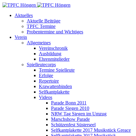
Aktuelles
Aktuelle Beiträge
TPFC Termine
Probentermine und Wichtiges
Verein
Allgemeines
Vereinschronik
Ausbildung
Ehrenmitglieder
Spielleutecorps
Termine Spielleute
Erfolge
Repertoire
Krawattenbinden
Selfkantplakette
Videos
Parade Bonn 2011
Parade Siegen 2010
NRW Tag Siegen im Umzug
Marschshow Parade
Schützenfest Süsterseel
Selfkantplakette 2017 Musikstück Greace
Selfkantplakette 2017 Musikstück