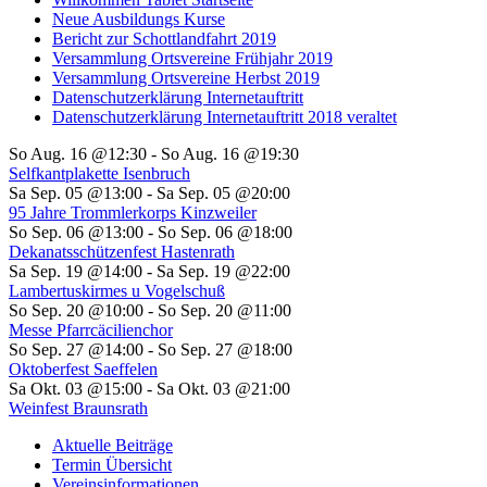
Neue Ausbildungs Kurse
Bericht zur Schottlandfahrt 2019
Versammlung Ortsvereine Frühjahr 2019
Versammlung Ortsvereine Herbst 2019
Datenschutzerklärung Internetauftritt
Datenschutzerklärung Internetauftritt 2018 veraltet
So Aug. 16 @12:30
-
So Aug. 16 @19:30
Selfkantplakette Isenbruch
Sa Sep. 05 @13:00
-
Sa Sep. 05 @20:00
95 Jahre Trommlerkorps Kinzweiler
So Sep. 06 @13:00
-
So Sep. 06 @18:00
Dekanatsschützenfest Hastenrath
Sa Sep. 19 @14:00
-
Sa Sep. 19 @22:00
Lambertuskirmes u Vogelschuß
So Sep. 20 @10:00
-
So Sep. 20 @11:00
Messe Pfarrcäcilienchor
So Sep. 27 @14:00
-
So Sep. 27 @18:00
Oktoberfest Saeffelen
Sa Okt. 03 @15:00
-
Sa Okt. 03 @21:00
Weinfest Braunsrath
Aktuelle Beiträge
Termin Übersicht
Vereinsinformationen