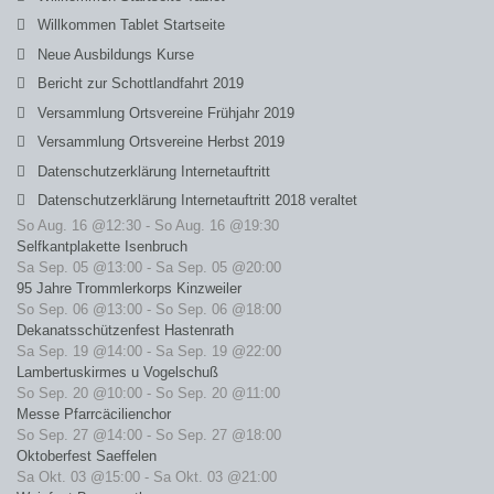
Willkommen Tablet Startseite
Neue Ausbildungs Kurse
Bericht zur Schottlandfahrt 2019
Versammlung Ortsvereine Frühjahr 2019
Versammlung Ortsvereine Herbst 2019
Datenschutzerklärung Internetauftritt
Datenschutzerklärung Internetauftritt 2018 veraltet
So Aug. 16 @12:30
-
So Aug. 16 @19:30
Selfkantplakette Isenbruch
Sa Sep. 05 @13:00
-
Sa Sep. 05 @20:00
95 Jahre Trommlerkorps Kinzweiler
So Sep. 06 @13:00
-
So Sep. 06 @18:00
Dekanatsschützenfest Hastenrath
Sa Sep. 19 @14:00
-
Sa Sep. 19 @22:00
Lambertuskirmes u Vogelschuß
So Sep. 20 @10:00
-
So Sep. 20 @11:00
Messe Pfarrcäcilienchor
So Sep. 27 @14:00
-
So Sep. 27 @18:00
Oktoberfest Saeffelen
Sa Okt. 03 @15:00
-
Sa Okt. 03 @21:00