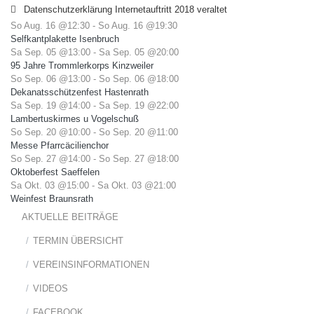
Datenschutzerklärung Internetauftritt 2018 veraltet
So Aug. 16 @12:30
-
So Aug. 16 @19:30
Selfkantplakette Isenbruch
Sa Sep. 05 @13:00
-
Sa Sep. 05 @20:00
95 Jahre Trommlerkorps Kinzweiler
So Sep. 06 @13:00
-
So Sep. 06 @18:00
Dekanatsschützenfest Hastenrath
Sa Sep. 19 @14:00
-
Sa Sep. 19 @22:00
Lambertuskirmes u Vogelschuß
So Sep. 20 @10:00
-
So Sep. 20 @11:00
Messe Pfarrcäcilienchor
So Sep. 27 @14:00
-
So Sep. 27 @18:00
Oktoberfest Saeffelen
Sa Okt. 03 @15:00
-
Sa Okt. 03 @21:00
Weinfest Braunsrath
AKTUELLE BEITRÄGE
TERMIN ÜBERSICHT
VEREINSINFORMATIONEN
VIDEOS
FACEBOOK