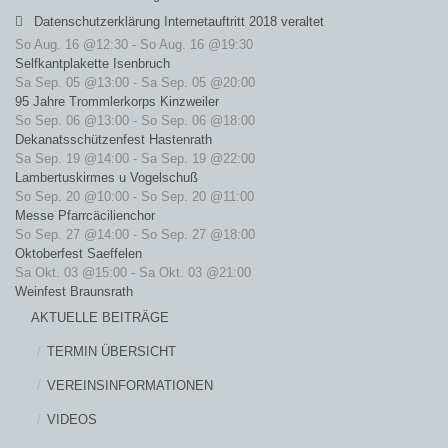
Datenschutzerklärung Internetauftritt 2018 veraltet
So Aug. 16 @12:30
-
So Aug. 16 @19:30
Selfkantplakette Isenbruch
Sa Sep. 05 @13:00
-
Sa Sep. 05 @20:00
95 Jahre Trommlerkorps Kinzweiler
So Sep. 06 @13:00
-
So Sep. 06 @18:00
Dekanatsschützenfest Hastenrath
Sa Sep. 19 @14:00
-
Sa Sep. 19 @22:00
Lambertuskirmes u Vogelschuß
So Sep. 20 @10:00
-
So Sep. 20 @11:00
Messe Pfarrcäcilienchor
So Sep. 27 @14:00
-
So Sep. 27 @18:00
Oktoberfest Saeffelen
Sa Okt. 03 @15:00
-
Sa Okt. 03 @21:00
Weinfest Braunsrath
AKTUELLE BEITRÄGE
TERMIN ÜBERSICHT
VEREINSINFORMATIONEN
VIDEOS