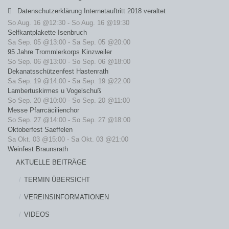
Datenschutzerklärung Internetauftritt 2018 veraltet
So Aug. 16 @12:30
-
So Aug. 16 @19:30
Selfkantplakette Isenbruch
Sa Sep. 05 @13:00
-
Sa Sep. 05 @20:00
95 Jahre Trommlerkorps Kinzweiler
So Sep. 06 @13:00
-
So Sep. 06 @18:00
Dekanatsschützenfest Hastenrath
Sa Sep. 19 @14:00
-
Sa Sep. 19 @22:00
Lambertuskirmes u Vogelschuß
So Sep. 20 @10:00
-
So Sep. 20 @11:00
Messe Pfarrcäcilienchor
So Sep. 27 @14:00
-
So Sep. 27 @18:00
Oktoberfest Saeffelen
Sa Okt. 03 @15:00
-
Sa Okt. 03 @21:00
Weinfest Braunsrath
AKTUELLE BEITRÄGE
TERMIN ÜBERSICHT
VEREINSINFORMATIONEN
VIDEOS