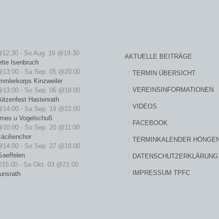
@12:30
-
So Aug. 16 @19:30
AKTUELLE BEITRÄGE
ette Isenbruch
@13:00
-
Sa Sep. 05 @20:00
TERMIN ÜBERSICHT
mmlerkorps Kinzweiler
VEREINSINFORMATIONEN
@13:00
-
So Sep. 06 @18:00
ützenfest Hastenrath
VIDEOS
@14:00
-
Sa Sep. 19 @22:00
rmes u Vogelschuß
FACEBOOK
@10:00
-
So Sep. 20 @11:00
äcilienchor
TERMINKALENDER HÖNGE
@14:00
-
So Sep. 27 @18:00
Saeffelen
DATENSCHUTZERKLÄRUNG
@15:00
-
Sa Okt. 03 @21:00
IMPRESSUM TPFC
unsrath