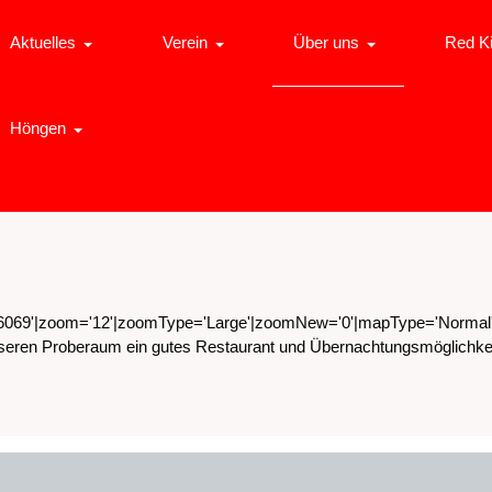
Aktuelles
Verein
Über uns
Red K
Höngen
936069'|zoom='12'|zoomType='Large'|zoomNew='0'|mapType='Normal'|
 unseren Proberaum ein gutes Restaurant und Übernachtungsmöglichke