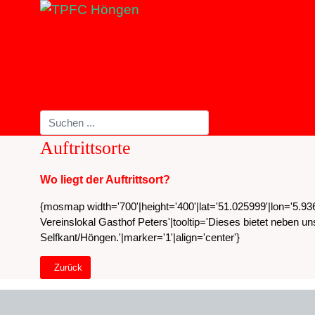
Auftrittsorte
Wo liegt der Auftrittsort?
{mosmap width='700'|height='400'|lat='51.025999'|lon='5.
Vereinslokal Gasthof Peters'|tooltip='Dieses bietet neben
Selfkant/Höngen.'|marker='1'|align='center'}
Vorheriger Beitrag: Datenschutzerklärung Internetauftritt
Zurück