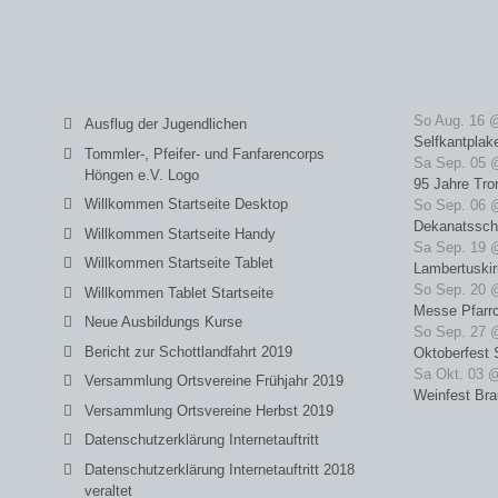
So Aug. 16 
Ausflug der Jugendlichen
Selfkantplak
Tommler-, Pfeifer- und Fanfarencorps
Sa Sep. 05 
Höngen e.V. Logo
95 Jahre Tro
Willkommen Startseite Desktop
So Sep. 06 
Dekanatssch
Willkommen Startseite Handy
Sa Sep. 19 
Willkommen Startseite Tablet
Lambertuski
So Sep. 20 
Willkommen Tablet Startseite
Messe Pfarrc
Neue Ausbildungs Kurse
So Sep. 27 
Bericht zur Schottlandfahrt 2019
Oktoberfest 
Sa Okt. 03 
Versammlung Ortsvereine Frühjahr 2019
Weinfest Bra
Versammlung Ortsvereine Herbst 2019
Datenschutzerklärung Internetauftritt
Datenschutzerklärung Internetauftritt 2018
veraltet