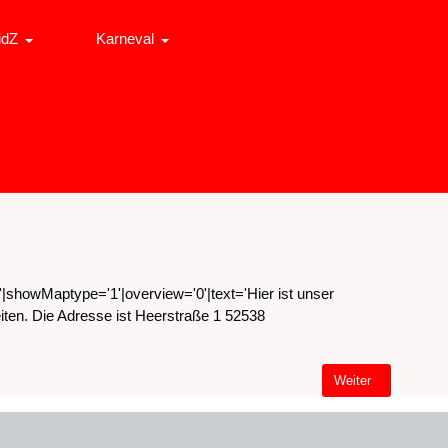
idZ
Karneval
showMaptype='1'|overview='0'|text='Hier ist unser
iten. Die Adresse ist Heerstraße 1 52538
Nächster Beitrag: Ga
Weiter