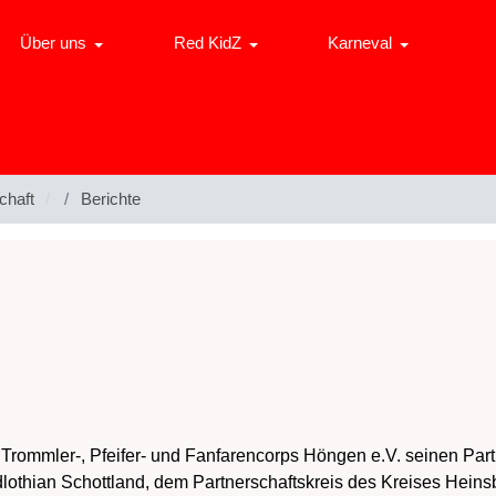
Über uns
Red KidZ
Karneval
chaft
Berichte
Trommler-, Pfeifer- und Fanfarencorps Höngen e.V. seinen Partn
lothian Schottland, dem Partnerschaftskreis des Kreises Heins