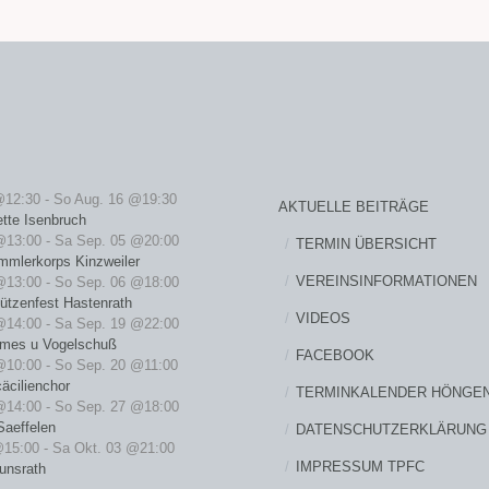
@12:30
-
So Aug. 16 @19:30
AKTUELLE BEITRÄGE
ette Isenbruch
@13:00
-
Sa Sep. 05 @20:00
TERMIN ÜBERSICHT
mmlerkorps Kinzweiler
VEREINSINFORMATIONEN
@13:00
-
So Sep. 06 @18:00
ützenfest Hastenrath
VIDEOS
@14:00
-
Sa Sep. 19 @22:00
rmes u Vogelschuß
FACEBOOK
@10:00
-
So Sep. 20 @11:00
äcilienchor
TERMINKALENDER HÖNGE
@14:00
-
So Sep. 27 @18:00
Saeffelen
DATENSCHUTZERKLÄRUNG
@15:00
-
Sa Okt. 03 @21:00
IMPRESSUM TPFC
unsrath