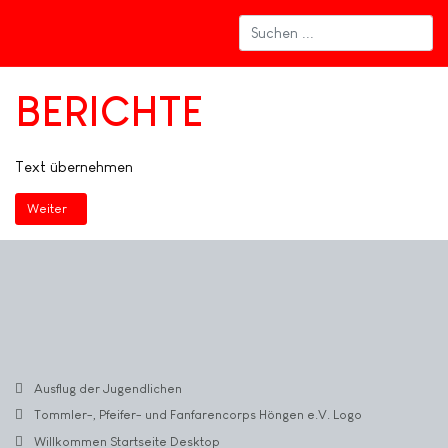
BERICHTE
Text übernehmen
Nächster Beitrag: Willkommen Startseite Tablet
Weiter
Ausflug der Jugendlichen
Tommler-, Pfeifer- und Fanfarencorps Höngen e.V. Logo
Willkommen Startseite Desktop