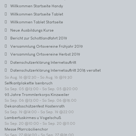
Willkommen Startseite Handy
Willkommen Startseite Tablet
Willkommen Tablet Startseite
Neue Ausbildungs Kurse
Bericht zur Schottlandfahrt 2019
Versammlung Ortsvereine Frühjahr 2019
Versammlung Ortsvereine Herbst 2019
Datenschutzerklärung Internetauftritt
Datenschutzerklärung Internetauftritt 2018 veraltet
So Aug. 16 @12:30
-
So Aug. 16 @19:30
Selfkantplakette Isenbruch
Sa Sep. 05 @13:00
-
Sa Sep. 05 @20:00
95 Jahre Trommlerkorps Kinzweiler
So Sep. 06 @13:00
-
So Sep. 06 @18:00
Dekanatsschützenfest Hastenrath
Sa Sep. 19 @14:00
-
Sa Sep. 19 @22:00
Lambertuskirmes u Vogelschuß
So Sep. 20 @10:00
-
So Sep. 20 @11:00
Messe Pfarrcäcilienchor
So Sep. 27 @14:00
-
So Sep. 27 @18:00