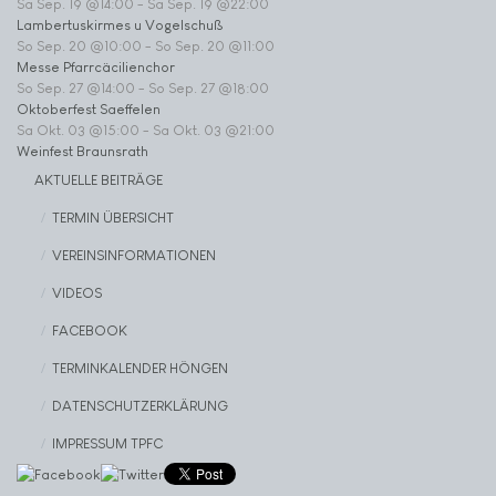
Sa Sep. 19 @14:00
-
Sa Sep. 19 @22:00
Lambertuskirmes u Vogelschuß
So Sep. 20 @10:00
-
So Sep. 20 @11:00
Messe Pfarrcäcilienchor
So Sep. 27 @14:00
-
So Sep. 27 @18:00
Oktoberfest Saeffelen
Sa Okt. 03 @15:00
-
Sa Okt. 03 @21:00
Weinfest Braunsrath
AKTUELLE BEITRÄGE
TERMIN ÜBERSICHT
VEREINSINFORMATIONEN
VIDEOS
FACEBOOK
TERMINKALENDER HÖNGEN
DATENSCHUTZERKLÄRUNG
IMPRESSUM TPFC