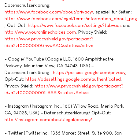
Datenschutzerklärung:
https://www.facebook.com/about/privacy/
, speziell für Seiten:
https://www.facebook.com/legal/terms/information_about_pag
, Opt-Out:
https://www.facebook.com/settings?tab=ads
und
http://www.youronlinechoices.com
, Privacy Shield:
https://www.privacyshield.gov/participant?
id=a2zt0000000GnywAAC&status=Active
.
- Google/ YouTube (Google LLC, 1600 Amphitheatre
Parkway, Mountain View, CA 94043, USA) –
Datenschutzerklärung:
https://policies.google.com/privacy
,
Opt-Out:
https://adssettings.google.com/authenticated
,
Privacy Shield:
https://www.privacyshield.gov/participant?
id=a2zt000000001L5AAI&status=Active
.
- Instagram (Instagram Inc., 1601 Willow Road, Menlo Park,
CA, 94025, USA) – Datenschutzerklärung/ Opt-Out:
http://instagram.com/about/legal/privacy/
.
- Twitter (Twitter Inc., 1355 Market Street, Suite 900, San