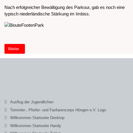
Nach erfolgreicher Bewältigung des Parkour, gab es noch eine
typisch niederländische Stärkung im Imbiss.
Nächster Beitrag: Red Kidz on Tour 2018
Weiter
Ausflug der Jugendlichen
Tommler-, Pfeifer- und Fanfarencorps Höngen e.V. Logo
Willkommen Startseite Desktop
Willkommen Startseite Handy