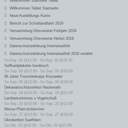
Willkommen Startseite Tablet
Willkommen Tablet Startseite
Neue Ausbildungs Kurse
Bericht zur Schottlandfahrt 2019
Versammlung Ortsvereine Frühjahr 2019
Versammlung Ortsvereine Herbst 2019
Datenschutzerklärung Internetauftritt
Datenschutzerklärung Internetauftritt 2018 veraltet
So Aug. 16 @12:30
-
So Aug. 16 @19:30
Selfkantplakette Isenbruch
Sa Sep. 05 @13:00
-
Sa Sep. 05 @20:00
95 Jahre Trommlerkorps Kinzweiler
So Sep. 06 @13:00
-
So Sep. 06 @18:00
Dekanatsschützenfest Hastenrath
Sa Sep. 19 @14:00
-
Sa Sep. 19 @22:00
Lambertuskirmes u Vogelschuß
So Sep. 20 @10:00
-
So Sep. 20 @11:00
Messe Pfarrcäcilienchor
So Sep. 27 @14:00
-
So Sep. 27 @18:00
Oktoberfest Saeffelen
Sa Okt. 03 @15:00
-
Sa Okt. 03 @21:00