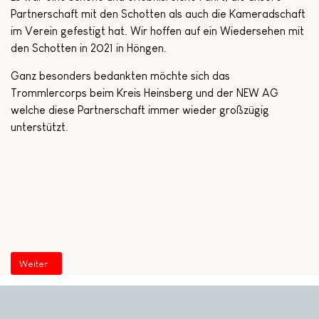
Partnerschaft mit den Schotten als auch die Kameradschaft
im Verein gefestigt hat. Wir hoffen auf ein Wiedersehen mit
den Schotten in 2021 in Höngen.
Ganz besonders bedankten möchte sich das
Trommlercorps beim Kreis Heinsberg und der NEW AG
welche diese Partnerschaft immer wieder großzügig
unterstützt.
Nächster Beitrag: Jugendbegegnung in Schottland 2015
Weiter