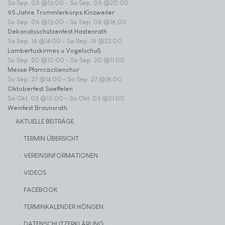
Sa Sep. 05 @13:00
-
Sa Sep. 05 @20:00
95 Jahre Trommlerkorps Kinzweiler
So Sep. 06 @13:00
-
So Sep. 06 @18:00
Dekanatsschützenfest Hastenrath
Sa Sep. 19 @14:00
-
Sa Sep. 19 @22:00
Lambertuskirmes u Vogelschuß
So Sep. 20 @10:00
-
So Sep. 20 @11:00
Messe Pfarrcäcilienchor
So Sep. 27 @14:00
-
So Sep. 27 @18:00
Oktoberfest Saeffelen
Sa Okt. 03 @15:00
-
Sa Okt. 03 @21:00
Weinfest Braunsrath
AKTUELLE BEITRÄGE
TERMIN ÜBERSICHT
VEREINSINFORMATIONEN
VIDEOS
FACEBOOK
TERMINKALENDER HÖNGEN
DATENSCHUTZERKLÄRUNG