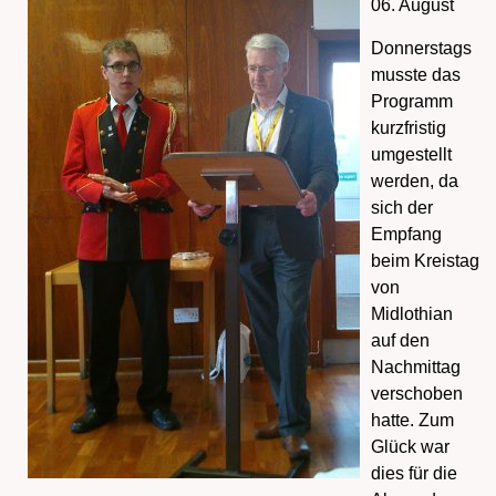
06. August
Donnerstags
musste das
Programm
kurzfristig
umgestellt
werden, da
sich der
Empfang
beim Kreistag
von
Midlothian
auf den
Nachmittag
verschoben
hatte. Zum
Glück war
dies für die