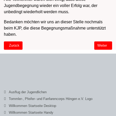
Jugendbegegnung wieder ein voller Erfolg war, der
unbedingt wiederholt werden muss.
Bedanken möchten wir uns an dieser Stelle nochmals
beim KJP, die diese Begegnungsmaßnahme unterstützt
haben.
Vorheriger Beitrag: Bericht zur Schottlandfahrt 2019
Nächster Be
Zurück
Weiter
Ausflug der Jugendlichen
Tommler-, Pfeifer- und Fanfarencorps Höngen e.V. Logo
Willkommen Startseite Desktop
Willkommen Startseite Handy