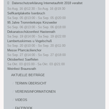
Datenschutzerklärung Internetauftritt 2018 veraltet
So Aug. 16 @12:30
-
So Aug. 16 @19:30
Selfkantplakette Isenbruch
Sa Sep. 05 @13:00
-
Sa Sep. 05 @20:00
95 Jahre Trommlerkorps Kinzweiler
So Sep. 06 @13:00
-
So Sep. 06 @18:00
Dekanatsschützenfest Hastenrath
Sa Sep. 19 @14:00
-
Sa Sep. 19 @22:00
Lambertuskirmes u Vogelschuß
So Sep. 20 @10:00
-
So Sep. 20 @11:00
Messe Pfarrcäcilienchor
So Sep. 27 @14:00
-
So Sep. 27 @18:00
Oktoberfest Saeffelen
Sa Okt. 03 @15:00
-
Sa Okt. 03 @21:00
Weinfest Braunsrath
AKTUELLE BEITRÄGE
TERMIN ÜBERSICHT
VEREINSINFORMATIONEN
VIDEOS
FACEBOOK