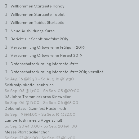
Willkommen Startseite Handy
Willkommen Startseite Tablet
Willkommen Tablet Startseite
Neue Ausbildungs Kurse
Bericht zur Schottlandfahrt 2019
Versammlung Ortsvereine Frühjahr 2019
Versammlung Ortsvereine Herbst 2019
Datenschutzerklärung Internetauftritt
Datenschutzerklärung Internetauftritt 2018 veraltet
So Aug. 16 @12:30
-
So Aug. 16 @19:30
Selfkantplakette Isenbruch
Sa Sep. 05 @13:00
-
Sa Sep. 05 @20:00
95 Jahre Trommlerkorps Kinzweiler
So Sep. 06 @13:00
-
So Sep. 06 @18:00
Dekanatsschützenfest Hastenrath
Sa Sep. 19 @14:00
-
Sa Sep. 19 @22:00
Lambertuskirmes u Vogelschuß
So Sep. 20 @10:00
-
So Sep. 20 @11:00
Messe Pfarrcäcilienchor
So Sep. 27 @14:00
-
So Sep. 27 @18:00