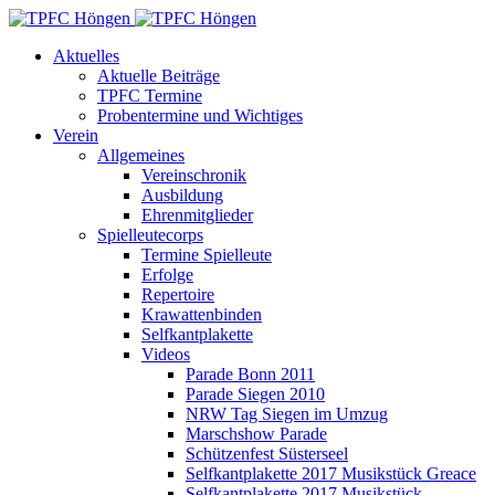
Aktuelles
Aktuelle Beiträge
TPFC Termine
Probentermine und Wichtiges
Verein
Allgemeines
Vereinschronik
Ausbildung
Ehrenmitglieder
Spielleutecorps
Termine Spielleute
Erfolge
Repertoire
Krawattenbinden
Selfkantplakette
Videos
Parade Bonn 2011
Parade Siegen 2010
NRW Tag Siegen im Umzug
Marschshow Parade
Schützenfest Süsterseel
Selfkantplakette 2017 Musikstück Greace
Selfkantplakette 2017 Musikstück