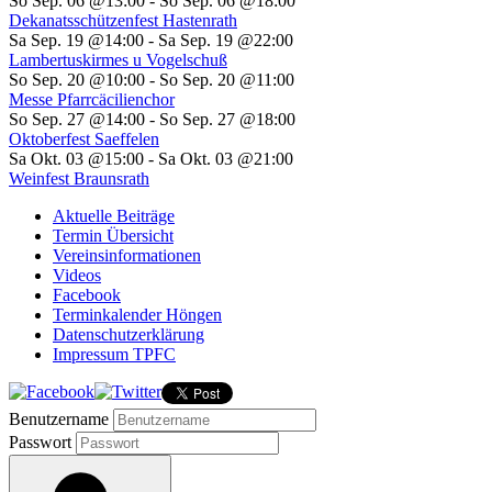
So Sep. 06 @13:00
-
So Sep. 06 @18:00
Dekanatsschützenfest Hastenrath
Sa Sep. 19 @14:00
-
Sa Sep. 19 @22:00
Lambertuskirmes u Vogelschuß
So Sep. 20 @10:00
-
So Sep. 20 @11:00
Messe Pfarrcäcilienchor
So Sep. 27 @14:00
-
So Sep. 27 @18:00
Oktoberfest Saeffelen
Sa Okt. 03 @15:00
-
Sa Okt. 03 @21:00
Weinfest Braunsrath
Aktuelle Beiträge
Termin Übersicht
Vereinsinformationen
Videos
Facebook
Terminkalender Höngen
Datenschutzerklärung
Impressum TPFC
Benutzername
Passwort