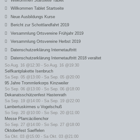
Willkommen Startseite Tablet
Willkommen Tablet Startseite
Neue Ausbildungs Kurse
Bericht zur Schottlandfahrt 2019
Versammlung Ortsvereine Frühjahr 2019
Versammlung Ortsvereine Herbst 2019
Datenschutzerklärung Internetauftritt
Datenschutzerklärung Internetauftritt 2018 veraltet
So Aug. 16 @12:30
-
So Aug. 16 @19:30
Selfkantplakette Isenbruch
Sa Sep. 05 @13:00
-
Sa Sep. 05 @20:00
95 Jahre Trommlerkorps Kinzweiler
So Sep. 06 @13:00
-
So Sep. 06 @18:00
Dekanatsschützenfest Hastenrath
Sa Sep. 19 @14:00
-
Sa Sep. 19 @22:00
Lambertuskirmes u Vogelschuß
So Sep. 20 @10:00
-
So Sep. 20 @11:00
Messe Pfarrcäcilienchor
So Sep. 27 @14:00
-
So Sep. 27 @18:00
Oktoberfest Saeffelen
Sa Okt. 03 @15:00
-
Sa Okt. 03 @21:00