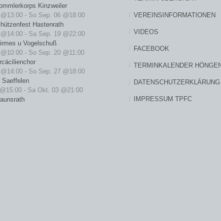
ommlerkorps Kinzweiler
VEREINSINFORMATIONEN
 @13:00
-
So Sep. 06 @18:00
hützenfest Hastenrath
VIDEOS
 @14:00
-
Sa Sep. 19 @22:00
irmes u Vogelschuß
FACEBOOK
 @10:00
-
So Sep. 20 @11:00
cäcilienchor
TERMINKALENDER HÖNGE
 @14:00
-
So Sep. 27 @18:00
 Saeffelen
DATENSCHUTZERKLÄRUNG
 @15:00
-
Sa Okt. 03 @21:00
IMPRESSUM TPFC
raunsrath