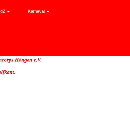
idZ
Karneval
ncorps Höngen e.V.
lfkant.