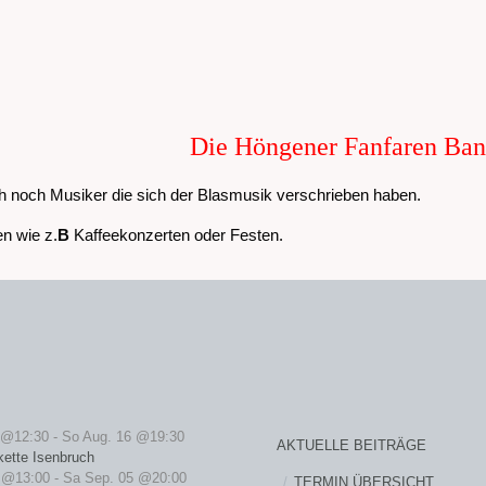
Die Höngener Fanfaren Ba
h noch Musiker die sich der Blasmusik verschrieben haben.
n wie z.
B
Kaffeekonzerten oder Festen.
 @12:30
-
So Aug. 16 @19:30
AKTUELLE BEITRÄGE
kette Isenbruch
 @13:00
-
Sa Sep. 05 @20:00
TERMIN ÜBERSICHT