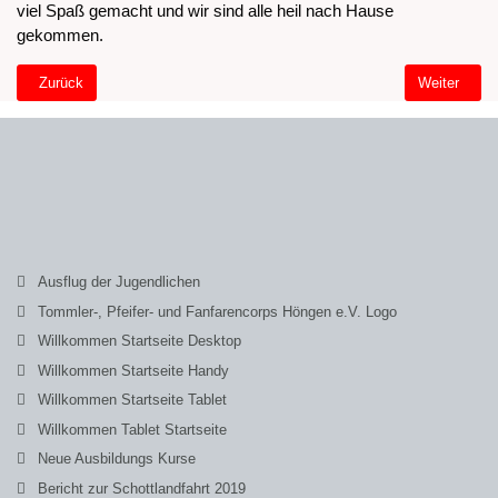
viel Spaß gemacht und wir sind alle heil nach Hause
gekommen.
Vorheriger Beitrag: Ausflug der Jugendlichen
Nächster Be
Zurück
Weiter
Ausflug der Jugendlichen
Tommler-, Pfeifer- und Fanfarencorps Höngen e.V. Logo
Willkommen Startseite Desktop
Willkommen Startseite Handy
Willkommen Startseite Tablet
Willkommen Tablet Startseite
Neue Ausbildungs Kurse
Bericht zur Schottlandfahrt 2019