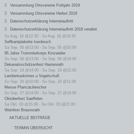
Versammlung Ortsvereine Frühjahr 2019
Versammlung Ortsvereine Herbst 2019
Datenschutzerklärung Internetauftritt
Datenschutzerklärung Internetauftritt 2018 veraltet
So Aug. 16 @12:30
-
So Aug. 16 @19:30
Selfkantplakette Isenbruch
Sa Sep. 05 @13:00
-
Sa Sep. 05 @20:00
95 Jahre Trommlerkorps Kinzweiler
So Sep. 06 @13:00
-
So Sep. 06 @18:00
Dekanatsschützenfest Hastenrath
Sa Sep. 19 @14:00
-
Sa Sep. 19 @22:00
Lambertuskirmes u Vogelschuß
So Sep. 20 @10:00
-
So Sep. 20 @11:00
Messe Pfarrcäcilienchor
So Sep. 27 @14:00
-
So Sep. 27 @18:00
Oktoberfest Saeffelen
Sa Okt. 03 @15:00
-
Sa Okt. 03 @21:00
Weinfest Braunsrath
AKTUELLE BEITRÄGE
TERMIN ÜBERSICHT