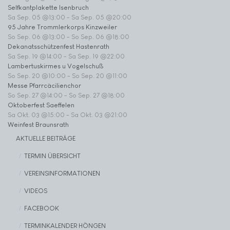
Selfkantplakette Isenbruch
Sa Sep. 05 @13:00
-
Sa Sep. 05 @20:00
95 Jahre Trommlerkorps Kinzweiler
So Sep. 06 @13:00
-
So Sep. 06 @18:00
Dekanatsschützenfest Hastenrath
Sa Sep. 19 @14:00
-
Sa Sep. 19 @22:00
Lambertuskirmes u Vogelschuß
So Sep. 20 @10:00
-
So Sep. 20 @11:00
Messe Pfarrcäcilienchor
So Sep. 27 @14:00
-
So Sep. 27 @18:00
Oktoberfest Saeffelen
Sa Okt. 03 @15:00
-
Sa Okt. 03 @21:00
Weinfest Braunsrath
AKTUELLE BEITRÄGE
TERMIN ÜBERSICHT
VEREINSINFORMATIONEN
VIDEOS
FACEBOOK
TERMINKALENDER HÖNGEN