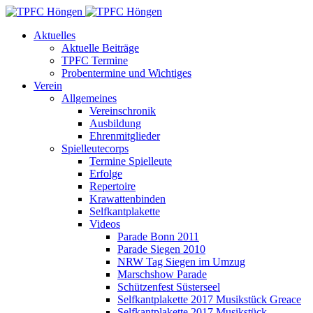
Aktuelles
Aktuelle Beiträge
TPFC Termine
Probentermine und Wichtiges
Verein
Allgemeines
Vereinschronik
Ausbildung
Ehrenmitglieder
Spielleutecorps
Termine Spielleute
Erfolge
Repertoire
Krawattenbinden
Selfkantplakette
Videos
Parade Bonn 2011
Parade Siegen 2010
NRW Tag Siegen im Umzug
Marschshow Parade
Schützenfest Süsterseel
Selfkantplakette 2017 Musikstück Greace
Selfkantplakette 2017 Musikstück