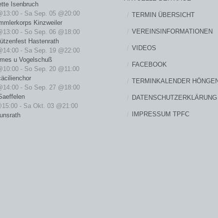
ette Isenbruch
@13:00
-
Sa Sep. 05 @20:00
TERMIN ÜBERSICHT
mmlerkorps Kinzweiler
VEREINSINFORMATIONEN
@13:00
-
So Sep. 06 @18:00
ützenfest Hastenrath
VIDEOS
@14:00
-
Sa Sep. 19 @22:00
rmes u Vogelschuß
FACEBOOK
@10:00
-
So Sep. 20 @11:00
äcilienchor
TERMINKALENDER HÖNGE
@14:00
-
So Sep. 27 @18:00
Saeffelen
DATENSCHUTZERKLÄRUNG
@15:00
-
Sa Okt. 03 @21:00
IMPRESSUM TPFC
unsrath