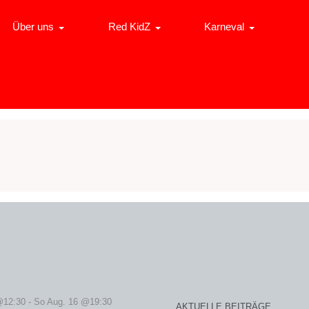
Über uns
Red KidZ
Karneval
@12:30
-
So Aug. 16 @19:30
AKTUELLE BEITRÄGE