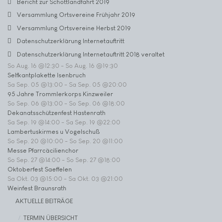
Bericht zur Schottlandfahrt 2019
Versammlung Ortsvereine Frühjahr 2019
Versammlung Ortsvereine Herbst 2019
Datenschutzerklärung Internetauftritt
Datenschutzerklärung Internetauftritt 2018 veraltet
So Aug. 16 @12:30
-
So Aug. 16 @19:30
Selfkantplakette Isenbruch
Sa Sep. 05 @13:00
-
Sa Sep. 05 @20:00
95 Jahre Trommlerkorps Kinzweiler
So Sep. 06 @13:00
-
So Sep. 06 @18:00
Dekanatsschützenfest Hastenrath
Sa Sep. 19 @14:00
-
Sa Sep. 19 @22:00
Lambertuskirmes u Vogelschuß
So Sep. 20 @10:00
-
So Sep. 20 @11:00
Messe Pfarrcäcilienchor
So Sep. 27 @14:00
-
So Sep. 27 @18:00
Oktoberfest Saeffelen
Sa Okt. 03 @15:00
-
Sa Okt. 03 @21:00
Weinfest Braunsrath
AKTUELLE BEITRÄGE
TERMIN ÜBERSICHT