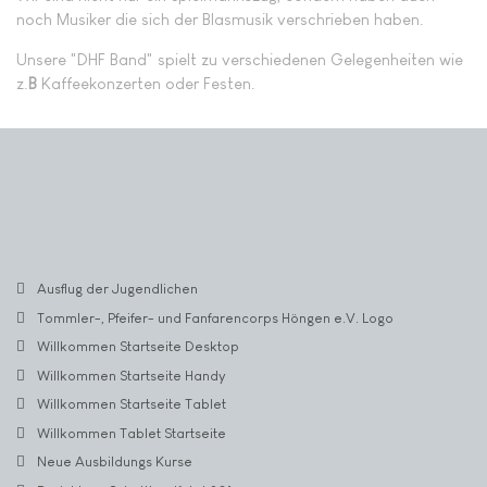
noch Musiker die sich der Blasmusik verschrieben haben.
Unsere "DHF Band" spielt zu verschiedenen Gelegenheiten wie
z.
B
Kaffeekonzerten oder Festen.
Ausflug der Jugendlichen
Tommler-, Pfeifer- und Fanfarencorps Höngen e.V. Logo
Willkommen Startseite Desktop
Willkommen Startseite Handy
Willkommen Startseite Tablet
Willkommen Tablet Startseite
Neue Ausbildungs Kurse