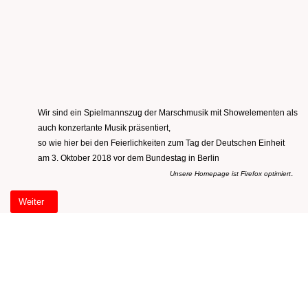
Wir sind ein Spielmannszug der Marschmusik mit Showelementen als
auch konzertante Musik präsentiert,
so wie hier bei den Feierlichkeiten zum Tag der Deutschen Einheit
am 3. Oktober 2018 vor dem Bundestag in Berlin
.
Unsere Homepage ist Firefox optimiert
Nächster Beitrag: Willkommen Startseite (2)
Weiter