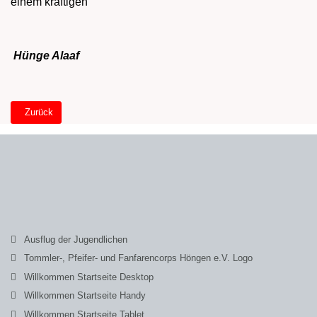
einem kräftigen
Hünge Alaaf
Vorheriger Beitrag: Die Schule
Zurück
Ausflug der Jugendlichen
Tommler-, Pfeifer- und Fanfarencorps Höngen e.V. Logo
Willkommen Startseite Desktop
Willkommen Startseite Handy
Willkommen Startseite Tablet