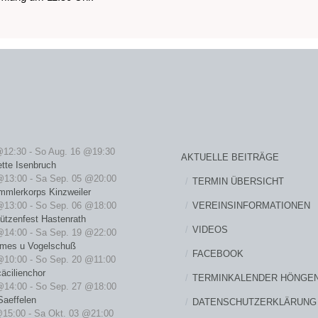
@12:30
-
So Aug. 16 @19:30
AKTUELLE BEITRÄGE
ette Isenbruch
@13:00
-
Sa Sep. 05 @20:00
TERMIN ÜBERSICHT
mmlerkorps Kinzweiler
VEREINSINFORMATIONEN
@13:00
-
So Sep. 06 @18:00
ützenfest Hastenrath
VIDEOS
@14:00
-
Sa Sep. 19 @22:00
rmes u Vogelschuß
FACEBOOK
@10:00
-
So Sep. 20 @11:00
äcilienchor
TERMINKALENDER HÖNGE
@14:00
-
So Sep. 27 @18:00
Saeffelen
DATENSCHUTZERKLÄRUNG
@15:00
-
Sa Okt. 03 @21:00