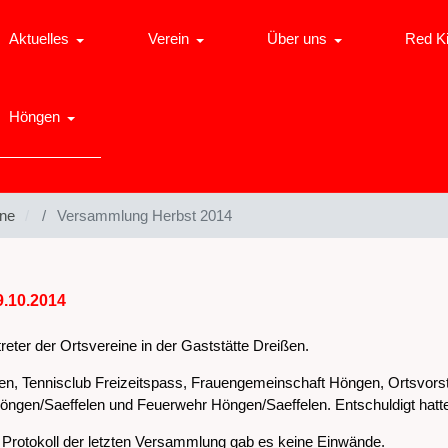
Aktuelles
Verein
Über uns
Red K
Höngen
ine
Versammlung Herbst 2014
.10.2014
eter der Ortsvereine in der Gaststätte Dreißen.
Tennisclub Freizeitspass, Frauengemeinschaft Höngen, Ortsvorst
ngen/Saeffelen und Feuerwehr Höngen/Saeffelen. Entschuldigt hatten 
 Protokoll der letzten Versammlung gab es keine Einwände.