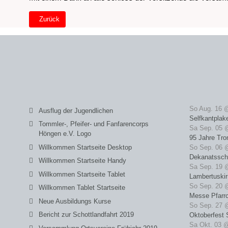
Vorheriger Beitrag: Versammlung Frühjahr 2015
Zurück
So Aug. 16 
Ausflug der Jugendlichen
Selfkantplak
Tommler-, Pfeifer- und Fanfarencorps
Sa Sep. 05 
Höngen e.V. Logo
95 Jahre Tro
Willkommen Startseite Desktop
So Sep. 06 
Dekanatssch
Willkommen Startseite Handy
Sa Sep. 19 
Willkommen Startseite Tablet
Lambertuski
So Sep. 20 
Willkommen Tablet Startseite
Messe Pfarrc
Neue Ausbildungs Kurse
So Sep. 27 
Bericht zur Schottlandfahrt 2019
Oktoberfest 
Sa Okt. 03 