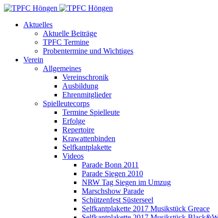
Aktuelles
Aktuelle Beiträge
TPFC Termine
Probentermine und Wichtiges
Verein
Allgemeines
Vereinschronik
Ausbildung
Ehrenmitglieder
Spielleutecorps
Termine Spielleute
Erfolge
Repertoire
Krawattenbinden
Selfkantplakette
Videos
Parade Bonn 2011
Parade Siegen 2010
NRW Tag Siegen im Umzug
Marschshow Parade
Schützenfest Süsterseel
Selfkantplakette 2017 Musikstück Greace
Selfkantplakette 2017 Musikstück Black&W