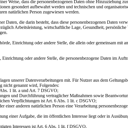
ner Weise, dass die personenbezogenen Daten ohne Hinzuziehung zusätz
tionen gesondert aufbewahrt werden und technischen und organisatoris
rbaren natürlichen Person zugewiesen werden.
ener Daten, die darin besteht, dass diese personenbezogenen Daten ver
glich Arbeitsleistung, wirtschaftliche Lage, Gesundheit, persönliche Vo
agen.
Behörde, Einrichtung oder andere Stelle, die allein oder gemeinsam mit
e, Einrichtung oder andere Stelle, die personenbezogene Daten im Auftr
lagen unserer Datenverarbeitungen mit. Für Nutzer aus dem Geltung
g nicht genannt wird, Folgendes:
 Abs. 1 lit. a und Art. 7 DSGVO;
istungen und Durchführung vertraglicher Maßnahmen sowie Beantwortun
lichen Verpflichtungen ist Art. 6 Abs. 1 lit. c DSGVO;
oder einer anderen natürlichen Person eine Verarbeitung personenbezoge
ng einer Aufgabe, die im öffentlichen Interesse liegt oder in Ausübung
igten Interessen ist Art. 6 Abs. 1 lit. f DSGVO.