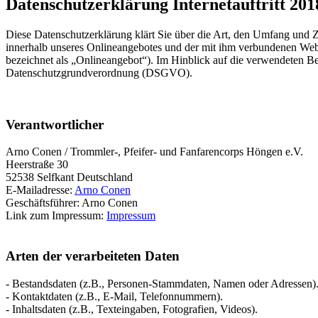
Datenschutzerklärung Internetauftritt 2018
Diese Datenschutzerklärung klärt Sie über die Art, den Umfang und
innerhalb unseres Onlineangebotes und der mit ihm verbundenen Webs
bezeichnet als „Onlineangebot“). Im Hinblick auf die verwendeten Beg
Datenschutzgrundverordnung (DSGVO).
Verantwortlicher
Arno Conen / Trommler-, Pfeifer- und Fanfarencorps Höngen e.V.
Heerstraße 30
52538 Selfkant Deutschland
E-Mailadresse:
Arno Conen
Geschäftsführer: Arno Conen
Link zum Impressum:
Impressum
Arten der verarbeiteten Daten
- Bestandsdaten (z.B., Personen-Stammdaten, Namen oder Adressen)
- Kontaktdaten (z.B., E-Mail, Telefonnummern).
- Inhaltsdaten (z.B., Texteingaben, Fotografien, Videos).