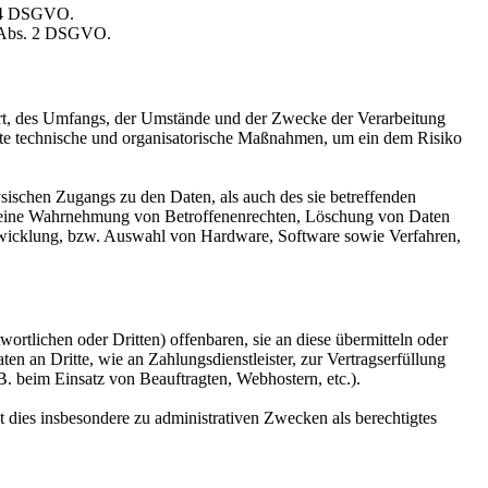
. 4 DSGVO.
9 Abs. 2 DSGVO.
Art, des Umfangs, der Umstände und der Zwecke der Verarbeitung
gnete technische und organisatorische Maßnahmen, um ein dem Risiko
sischen Zugangs zu den Daten, als auch des sie betreffenden
die eine Wahrnehmung von Betroffenenrechten, Löschung von Daten
ntwicklung, bzw. Auswahl von Hardware, Software sowie Verfahren,
tlichen oder Dritten) offenbaren, sie an diese übermitteln oder
en an Dritte, wie an Zahlungsdienstleister, zur Vertragserfüllung
z.B. beim Einsatz von Beauftragten, Webhostern, etc.).
dies insbesondere zu administrativen Zwecken als berechtigtes