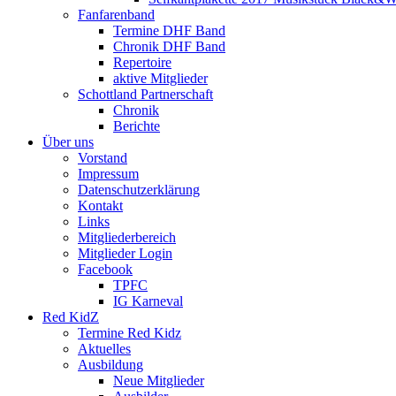
Fanfarenband
Termine DHF Band
Chronik DHF Band
Repertoire
aktive Mitglieder
Schottland Partnerschaft
Chronik
Berichte
Über uns
Vorstand
Impressum
Datenschutzerklärung
Kontakt
Links
Mitgliederbereich
Mitglieder Login
Facebook
TPFC
IG Karneval
Red KidZ
Termine Red Kidz
Aktuelles
Ausbildung
Neue Mitglieder