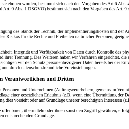
n sie ehoben wurden, bestimmt sich nach den Vorgaben des Art 6 Abs
nd Art. 9 Abs. 1 DSGVO) bestimmt sich nach den Vorgaben des Art. 
htigung des Stands der Technik, der Implementierungskosten und der 
 des Risikos für die Rechte und Freiheiten natürlicher Personen, geei
keit, Integrität und Verfügbarkeit von Daten durch Kontrolle des phy
 und ihrer Trennung. Des Weiteren haben wir Verfahren eingerichtet, 
ksichtigen wir den Schutz personenbezogener Daten bereits bei der E
 und durch datenschutzfreundliche Voreinstellungen.
m Verantwortlichen und Dritten
Personen und Unternehmen (Auftragsverarbeitern, gemeinsam Verantwor
dlage einer gesetzlichen Erlaubnis (z.B. wenn eine Übermittlung der Dat
htung dies vorsieht oder auf Grundlage unserer berechtigten Interessen (
fenbaren, übermitteln oder ihnen sonst den Zugriff gewähren, erfolgt 
ben entsprechenden Grundlage.