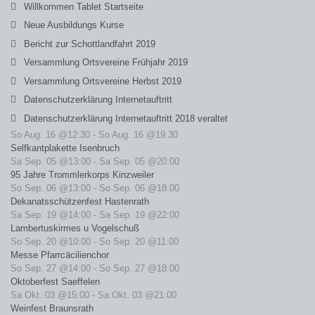
Willkommen Tablet Startseite
Neue Ausbildungs Kurse
Bericht zur Schottlandfahrt 2019
Versammlung Ortsvereine Frühjahr 2019
Versammlung Ortsvereine Herbst 2019
Datenschutzerklärung Internetauftritt
Datenschutzerklärung Internetauftritt 2018 veraltet
So Aug. 16 @12:30
-
So Aug. 16 @19:30
Selfkantplakette Isenbruch
Sa Sep. 05 @13:00
-
Sa Sep. 05 @20:00
95 Jahre Trommlerkorps Kinzweiler
So Sep. 06 @13:00
-
So Sep. 06 @18:00
Dekanatsschützenfest Hastenrath
Sa Sep. 19 @14:00
-
Sa Sep. 19 @22:00
Lambertuskirmes u Vogelschuß
So Sep. 20 @10:00
-
So Sep. 20 @11:00
Messe Pfarrcäcilienchor
So Sep. 27 @14:00
-
So Sep. 27 @18:00
Oktoberfest Saeffelen
Sa Okt. 03 @15:00
-
Sa Okt. 03 @21:00
Weinfest Braunsrath