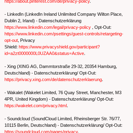
https://about.pinterest.com/de/privacy-policy
.
- LinkedIn (LinkedIn Ireland Unlimited Company Wilton Place,
Dublin 2, Irland) - Datenschutzerklärung
https://www.linkedin.com/legal/privacy-policy
, Opt-Out:
https://www.linkedin.com/psettings/guest-controls/retargeting-
opt-out
, Privacy
Shield:
https://www.privacyshield.gov/participant?
id=a2zt0000000L0UZAA0&status=Active
.
- Xing (XING AG, Dammtorstraße 29-32, 20354 Hamburg,
Deutschland) - Datenschutzerklärung/ Opt-Out:
https://privacy.xing.com/de/datenschutzerklaerung
.
- Wakalet (Wakelet Limited, 76 Quay Street, Manchester, M3
4PR, United Kingdom) - Datenschutzerklärung/ Opt-Out:
https://wakelet.com/privacy.html
.
- Soundcloud (SoundCloud Limited, Rheinsberger Str. 76/77,
10115 Berlin, Deutschland) - Datenschutzerklärung/ Opt-Out:
https://soundcloud.com/pages/privacy
.