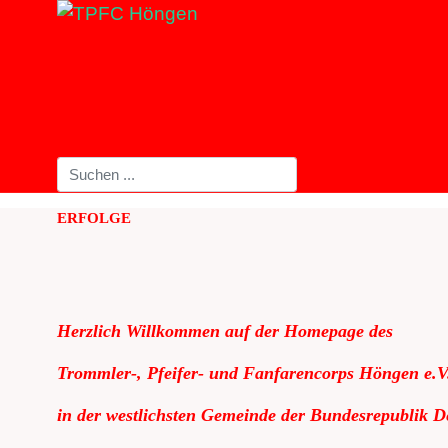
ERFOLGE
Herzlich Willkommen auf der Homepage des
Trommler-, Pfeifer- und Fanfarencorps Höngen e.V
in der westlichsten Gemeinde der Bundesrepublik D