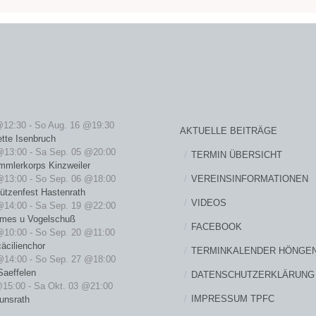
@12:30
-
So Aug. 16 @19:30
AKTUELLE BEITRÄGE
ette Isenbruch
@13:00
-
Sa Sep. 05 @20:00
TERMIN ÜBERSICHT
mmlerkorps Kinzweiler
VEREINSINFORMATIONEN
@13:00
-
So Sep. 06 @18:00
ützenfest Hastenrath
VIDEOS
@14:00
-
Sa Sep. 19 @22:00
rmes u Vogelschuß
FACEBOOK
@10:00
-
So Sep. 20 @11:00
äcilienchor
TERMINKALENDER HÖNGE
@14:00
-
So Sep. 27 @18:00
Saeffelen
DATENSCHUTZERKLÄRUNG
@15:00
-
Sa Okt. 03 @21:00
IMPRESSUM TPFC
unsrath