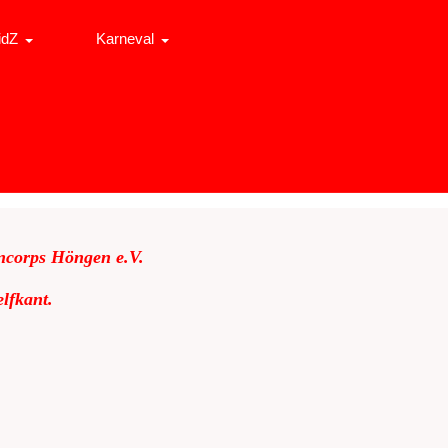
idZ
Karneval
ncorps Höngen e.V.
lfkant.