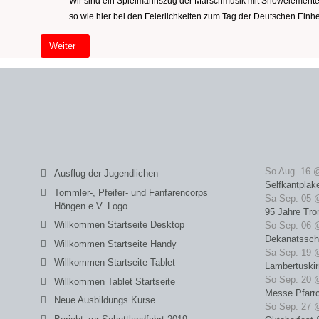
Wir sind ein Spielmannszug der Marschmusik mit Showelementen 
so wie hier bei den Feierlichkeiten zum Tag der Deutschen Ei
Nächster Beitrag: Willkommen Startseite (2)
Weiter
So Aug. 16 
Ausflug der Jugendlichen
Selfkantplak
Tommler-, Pfeifer- und Fanfarencorps
Sa Sep. 05 
Höngen e.V. Logo
95 Jahre Tro
Willkommen Startseite Desktop
So Sep. 06 
Dekanatssch
Willkommen Startseite Handy
Sa Sep. 19 
Willkommen Startseite Tablet
Lambertuski
So Sep. 20 
Willkommen Tablet Startseite
Messe Pfarrc
Neue Ausbildungs Kurse
So Sep. 27 