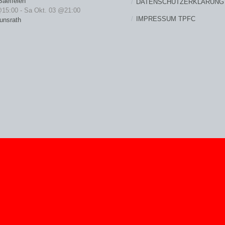
Saeffelen
DATENSCHUTZERKLÄRUNG
@15:00
-
Sa Okt. 03 @21:00
IMPRESSUM TPFC
unsrath