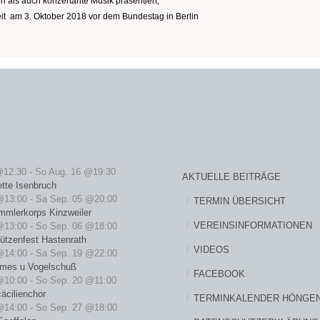
als auch konzertante Musik präsentiert,
nheit am 3. Oktober 2018 vor dem Bundestag in Berlin
@12:30
-
So Aug. 16 @19:30
AKTUELLE BEITRÄGE
ette Isenbruch
@13:00
-
Sa Sep. 05 @20:00
TERMIN ÜBERSICHT
mmlerkorps Kinzweiler
VEREINSINFORMATIONEN
@13:00
-
So Sep. 06 @18:00
ützenfest Hastenrath
VIDEOS
@14:00
-
Sa Sep. 19 @22:00
rmes u Vogelschuß
FACEBOOK
@10:00
-
So Sep. 20 @11:00
äcilienchor
TERMINKALENDER HÖNGE
@14:00
-
So Sep. 27 @18:00