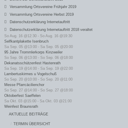
Versammlung Ortsvereine Frühjahr 2019
Versammlung Ortsvereine Herbst 2019
Datenschutzerklärung Internetauftritt
Datenschutzerklärung Internetauftritt 2018 veraltet
So Aug. 16 @12:30
-
So Aug. 16 @19:30
Selfkantplakette Isenbruch
Sa Sep. 05 @13:00
-
Sa Sep. 05 @20:00
95 Jahre Trommlerkorps Kinzweiler
So Sep. 06 @13:00
-
So Sep. 06 @18:00
Dekanatsschützenfest Hastenrath
Sa Sep. 19 @14:00
-
Sa Sep. 19 @22:00
Lambertuskirmes u Vogelschuß
So Sep. 20 @10:00
-
So Sep. 20 @11:00
Messe Pfarrcäcilienchor
So Sep. 27 @14:00
-
So Sep. 27 @18:00
Oktoberfest Saeffelen
Sa Okt. 03 @15:00
-
Sa Okt. 03 @21:00
Weinfest Braunsrath
AKTUELLE BEITRÄGE
TERMIN ÜBERSICHT