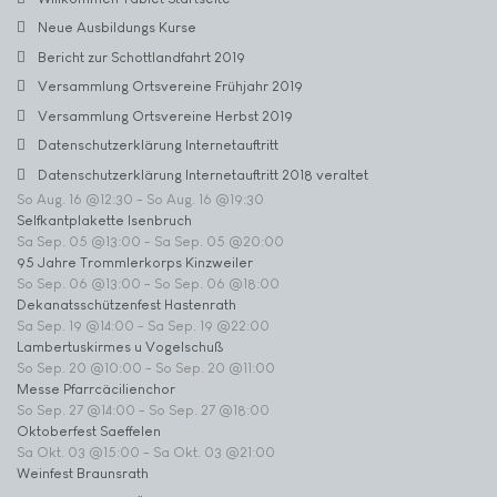
Neue Ausbildungs Kurse
Bericht zur Schottlandfahrt 2019
Versammlung Ortsvereine Frühjahr 2019
Versammlung Ortsvereine Herbst 2019
Datenschutzerklärung Internetauftritt
Datenschutzerklärung Internetauftritt 2018 veraltet
So Aug. 16 @12:30
-
So Aug. 16 @19:30
Selfkantplakette Isenbruch
Sa Sep. 05 @13:00
-
Sa Sep. 05 @20:00
95 Jahre Trommlerkorps Kinzweiler
So Sep. 06 @13:00
-
So Sep. 06 @18:00
Dekanatsschützenfest Hastenrath
Sa Sep. 19 @14:00
-
Sa Sep. 19 @22:00
Lambertuskirmes u Vogelschuß
So Sep. 20 @10:00
-
So Sep. 20 @11:00
Messe Pfarrcäcilienchor
So Sep. 27 @14:00
-
So Sep. 27 @18:00
Oktoberfest Saeffelen
Sa Okt. 03 @15:00
-
Sa Okt. 03 @21:00
Weinfest Braunsrath