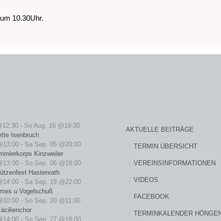
 um 10.30Uhr.
@12:30
-
So Aug. 16 @19:30
AKTUELLE BEITRÄGE
ette Isenbruch
@13:00
-
Sa Sep. 05 @20:00
TERMIN ÜBERSICHT
mmlerkorps Kinzweiler
VEREINSINFORMATIONEN
@13:00
-
So Sep. 06 @18:00
ützenfest Hastenrath
VIDEOS
@14:00
-
Sa Sep. 19 @22:00
rmes u Vogelschuß
FACEBOOK
@10:00
-
So Sep. 20 @11:00
äcilienchor
TERMINKALENDER HÖNGE
@14:00
-
So Sep. 27 @18:00