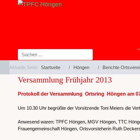
Aktuelle Seite:
Startseite
Höngen
Berichte Ortsvere
Versammlung Frühjahr 2013
Protokoll der Versammlung Ortsring Höngen am 07
Um 10.30 Uhr begrüßte der Vorsitzende Toni Meiers die Vertr
Anwesend waren: TPFC Höngen, MGV Höngen, TTC Höngen,
Frauengemeinschaft Höngen, Ortsvorsteherin Ruth Deckers, 