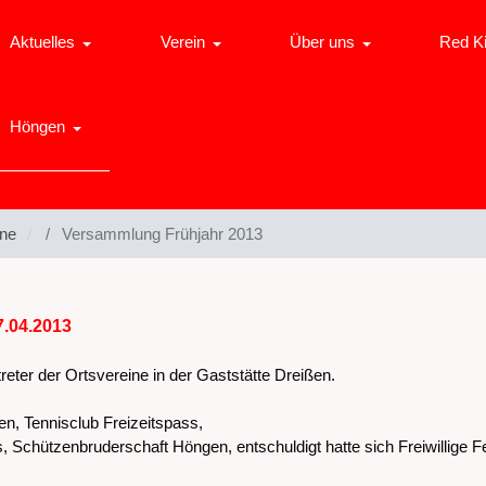
Aktuelles
Verein
Über uns
Red K
Höngen
ine
Versammlung Frühjahr 2013
.04.2013
eter der Ortsvereine in der Gaststätte Dreißen.
 Tennisclub Freizeitspass,
Schützenbruderschaft Höngen, entschuldigt hatte sich Freiwillige 