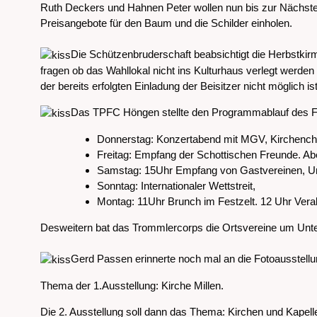
Ruth Deckers und Hahnen Peter wollen nun bis zur Nächs
Preisangebote für den Baum und die Schilder einholen.
Die Schützenbruderschaft beabsichtigt die Herbstk
fragen ob das Wahllokal nicht ins Kulturhaus verlegt werden
der bereits erfolgten Einladung der Beisitzer nicht möglic
Das TPFC Höngen stellte den Programmablauf des F
Donnerstag: Konzertabend mit MGV, Kirchenc
Freitag: Empfang der Schottischen Freunde. Ab
Samstag: 15Uhr Empfang von Gastvereinen, U
Sonntag: Internationaler Wettstreit,
Montag: 11Uhr Brunch im Festzelt. 12 Uhr Verab
Desweitern bat das Trommlercorps die Ortsvereine um Unters
Gerd Passen erinnerte noch mal an die Fotoausstellung
Thema der 1.Ausstellung: Kirche Millen.
Die 2. Ausstellung soll dann das Thema: Kirchen und Kapell