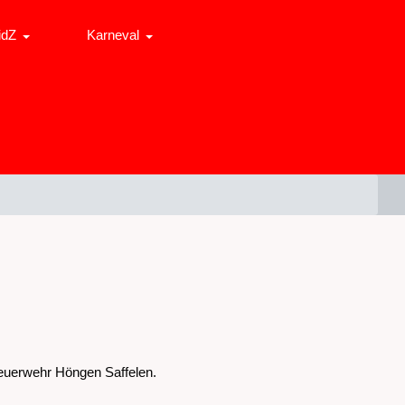
idZ
Karneval
Feuerwehr Höngen Saffelen.