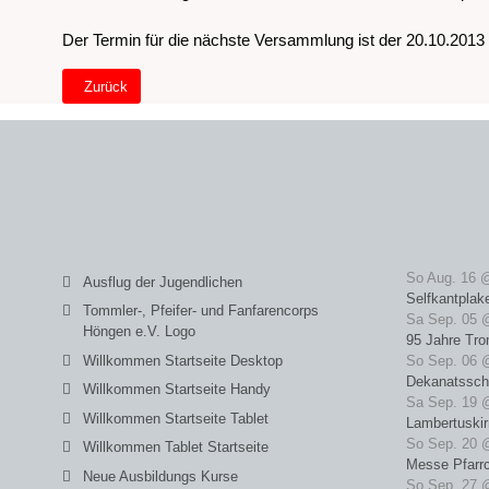
Der Termin für die nächste Versammlung ist der 20.10.2013
Vorheriger Beitrag: Versammlung Herbst 2013
Zurück
So Aug. 16 
Ausflug der Jugendlichen
Selfkantplak
Tommler-, Pfeifer- und Fanfarencorps
Sa Sep. 05 
Höngen e.V. Logo
95 Jahre Tro
Willkommen Startseite Desktop
So Sep. 06 
Dekanatssch
Willkommen Startseite Handy
Sa Sep. 19 
Willkommen Startseite Tablet
Lambertuski
So Sep. 20 
Willkommen Tablet Startseite
Messe Pfarrc
Neue Ausbildungs Kurse
So Sep. 27 