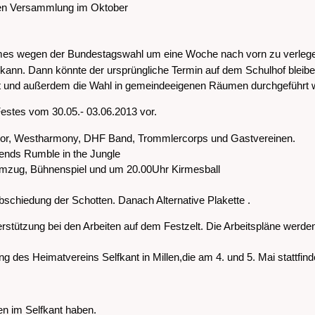
ten Versammlung im Oktober
irmes wegen der Bundestagswahl um eine Woche nach vorn zu verleg
 kann. Dann könnte der ursprüngliche Termin auf dem Schulhof bleiben
h ist und außerdem die Wahl in gemeindeeigenen Räumen durchgeführt w
estes vom 30.05.- 03.06.2013 vor.
hor, Westharmony, DHF Band, Trommlercorps und Gastvereinen.
ends Rumble in the Jungle
mzug, Bühnenspiel und um 20.00Uhr Kirmesball
schiedung der Schotten. Danach Alternative Plakette .
tützung bei den Arbeiten auf dem Festzelt. Die Arbeitspläne werden 
 des Heimatvereins Selfkant in Millen,die am 4. und 5. Mai stattfind
en im Selfkant haben.