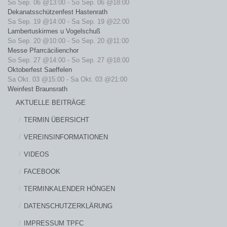
So Sep. 06 @13:00
-
So Sep. 06 @18:00
Dekanatsschützenfest Hastenrath
Sa Sep. 19 @14:00
-
Sa Sep. 19 @22:00
Lambertuskirmes u Vogelschuß
So Sep. 20 @10:00
-
So Sep. 20 @11:00
Messe Pfarrcäcilienchor
So Sep. 27 @14:00
-
So Sep. 27 @18:00
Oktoberfest Saeffelen
Sa Okt. 03 @15:00
-
Sa Okt. 03 @21:00
Weinfest Braunsrath
AKTUELLE BEITRÄGE
TERMIN ÜBERSICHT
VEREINSINFORMATIONEN
VIDEOS
FACEBOOK
TERMINKALENDER HÖNGEN
DATENSCHUTZERKLÄRUNG
IMPRESSUM TPFC