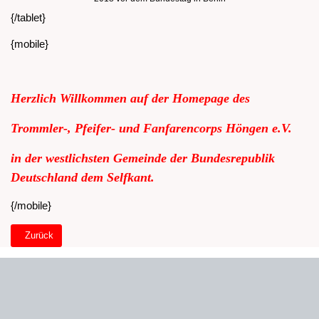
{/tablet}
{mobile}
Herzlich Willkommen auf der Homepage des
Trommler-, Pfeifer- und Fanfarencorps Höngen e.V.
in der westlichsten Gemeinde der Bundesrepublik
Deutschland dem Selfkant.
{/mobile}
Vorheriger Beitrag: Willkommen Startseite Desktop
Zurück