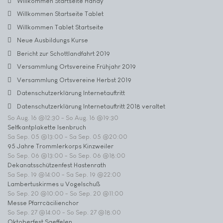
Willkommen Startseite Handy
Willkommen Startseite Tablet
Willkommen Tablet Startseite
Neue Ausbildungs Kurse
Bericht zur Schottlandfahrt 2019
Versammlung Ortsvereine Frühjahr 2019
Versammlung Ortsvereine Herbst 2019
Datenschutzerklärung Internetauftritt
Datenschutzerklärung Internetauftritt 2018 veraltet
So Aug. 16 @12:30
-
So Aug. 16 @19:30
Selfkantplakette Isenbruch
Sa Sep. 05 @13:00
-
Sa Sep. 05 @20:00
95 Jahre Trommlerkorps Kinzweiler
So Sep. 06 @13:00
-
So Sep. 06 @18:00
Dekanatsschützenfest Hastenrath
Sa Sep. 19 @14:00
-
Sa Sep. 19 @22:00
Lambertuskirmes u Vogelschuß
So Sep. 20 @10:00
-
So Sep. 20 @11:00
Messe Pfarrcäcilienchor
So Sep. 27 @14:00
-
So Sep. 27 @18:00
Oktoberfest Saeffelen